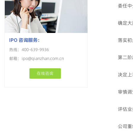
委任中
确定大
落实初
IPO 咨询服务：
热线：400-639-9936
第二阶
邮箱：ipo@qianzhan.com.cn
在线咨询
决定上
审慎
调
评估业
公司重