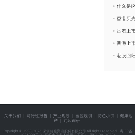
什么是I
香港买
香港上市
香港上
港股回
关于我们
|
可行性报告
|
产业规划
|
园区规划
|
特色小镇
|
健康地
产
|
专项调研
Copyright © 1998-2026 深圳前瞻资讯股份有限公司 All rights reserved.
粤ICP备
11021828号-2
增值电信业务经营许可证：
粤B2-20130734