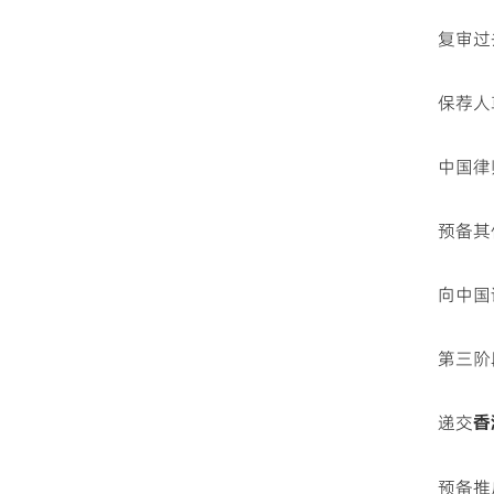
复审过
保荐人
中国律
预备其
向中国
第三阶
递交
香
预备推